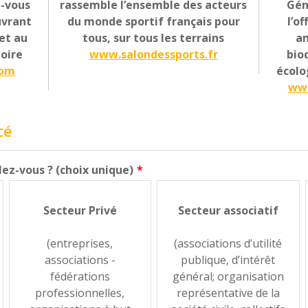
z-vous
rassemble l’ensemble des acteurs
Gén
uvrant
du monde sportif français pour
l’o
 et au
tous, sur tous les terrains
am
oire
www.salondessports.fr
bio
com
écolo
www
té
lez-vous ? (choix unique)
Secteur Privé
Secteur associatif
(entreprises,
(associations d’utilité
associations -
publique, d’intérêt
fédérations
général; organisation
professionnelles,
représentative de la